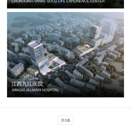
CHONGQING VANKE GOOD LIFE EXPERIENCE CENTER
江西九江医院
JIANGXI JIUJIANG HOSPITAL
共3条