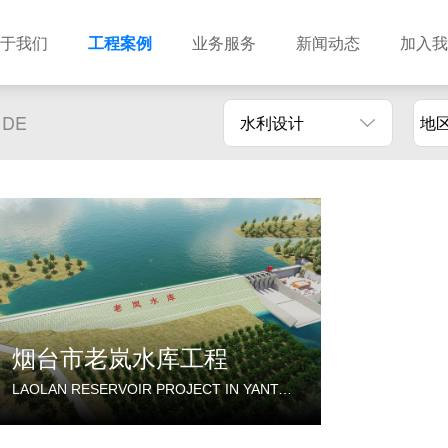
于我们
工程案例
业务服务
新闻动态
加入我
 DE
水利设计
地
建筑设计
市政设计
电力设计
商物粮储藏（冷库冷冻）
农林设计
勘察资质
水利设计
风景园林
土地规划
城乡规划
工程测绘
工程咨询
工程造价
烟台市老岚水库工程
LAOLAN RESERVOIR PROJECT IN YANTAI CITY