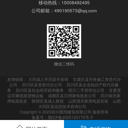
移动热线：15008492495
公司邮箱：490190573@qq.com
微信二维码
友情链接：
大同成人学历提升咨询
甘肃区县劳务施工资质代办
公司
四川区县资质代办公司
四川区县企业知识产权代办服
务
四川区县社会经济咨询服务
四川二手房评估公司
甘肃货
运车辆道路货物运输
成都区县日用家电批发公司
四川南充家
用电器批发
陕西区县成人夜校
山西潼关家用电器安装
山西
大同区县信息技术咨询公司
Copyright © 2023四川圆翔建筑有限公司 版权所有
备案号：蜀ICP备2025120175号-5