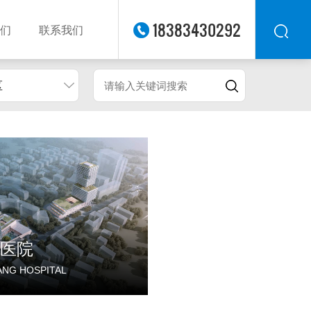
18383430292
们
联系我们
区
华东
华北
华南
华中
西南
西北
东南
医院
IANG HOSPITAL