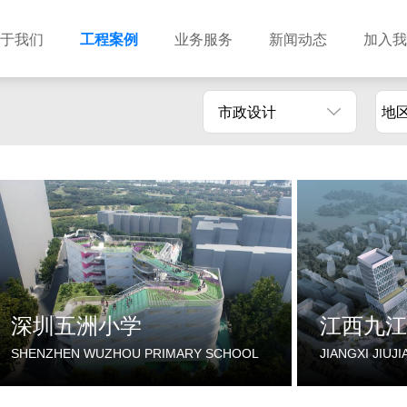
于我们
工程案例
业务服务
新闻动态
加入我
市政设计
地
建筑设计
市政设计
电力设计
商物粮储藏（冷库冷冻）
农林设计
勘察资质
水利设计
风景园林
土地规划
城乡规划
工程测绘
工程咨询
工程造价
深圳五洲小学
江西九江
SHENZHEN WUZHOU PRIMARY SCHOOL
JIANGXI JIUJ