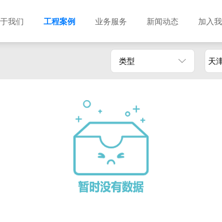
于我们
工程案例
业务服务
新闻动态
加入我
类型
天
建筑设计
市政设计
电力设计
商物粮储藏（冷库冷冻）
农林设计
勘察资质
水利设计
风景园林
土地规划
城乡规划
工程测绘
工程咨询
工程造价