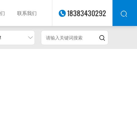
18383430292
们
联系我们
津
华东
华北
华南
华中
西南
西北
东南