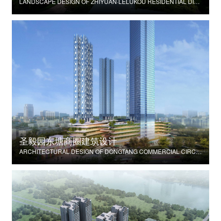
LANDSCAPE DESIGN OF ZHIYUAN·LELUKOU RESIDENTIAL DISTRICT
圣毅园东塘商圈建筑设计
ARCHITECTURAL DESIGN OF DONGTANG COMMERCIAL CIRCLE IN SHENGYI GARDEN