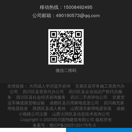
移动热线：15008492495
公司邮箱：490190573@qq.com
微信二维码
友情链接：
大同成人学历提升咨询
甘肃区县劳务施工资质代办
公司
四川区县资质代办公司
四川区县企业知识产权代办服
务
四川区县社会经济咨询服务
四川二手房评估公司
甘肃货
运车辆道路货物运输
成都区县日用家电批发公司
四川南充家
用电器批发
陕西区县成人夜校
山西潼关家用电器安装
成都
小规模公司注册
山西大同区县信息技术咨询公司
Copyright © 2023四川圆翔建筑有限公司 版权所有
备案号：蜀ICP备2025120175号-5