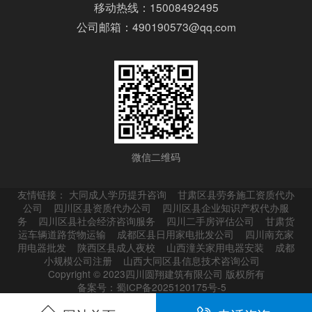
移动热线：15008492495
公司邮箱：490190573@qq.com
微信二维码
友情链接：
大同成人学历提升咨询
甘肃区县劳务施工资质代办
公司
四川区县资质代办公司
四川区县企业知识产权代办服
务
四川区县社会经济咨询服务
四川二手房评估公司
甘肃货
运车辆道路货物运输
成都区县日用家电批发公司
四川南充家
用电器批发
陕西区县成人夜校
山西潼关家用电器安装
成都
小规模公司注册
山西大同区县信息技术咨询公司
Copyright © 2023四川圆翔建筑有限公司 版权所有
备案号：蜀ICP备2025120175号-5